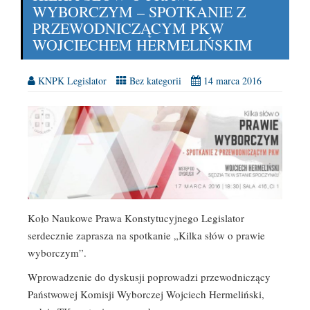
WYBORCZYM – SPOTKANIE Z
PRZEWODNICZĄCYM PKW
WOJCIECHEM HERMELIŃSKIM
KNPK Legislator
Bez kategorii
14 marca 2016
Koło Naukowe Prawa Konstytucyjnego Legislator
serdecznie zaprasza na spotkanie „Kilka słów o prawie
wyborczym”.
Wprowadzenie do dyskusji poprowadzi przewodniczący
Państwowej Komisji Wyborczej Wojciech Hermeliński,