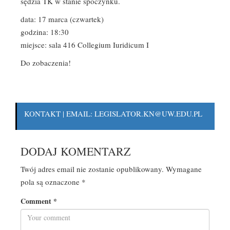
sędzia TK w stanie spoczynku.
data: 17 marca (czwartek)
godzina: 18:30
miejsce: sala 416 Collegium Iuridicum I
Do zobaczenia!
KONTAKT | EMAIL: LEGISLATOR.KN@UW.EDU.PL
DODAJ KOMENTARZ
Twój adres email nie zostanie opublikowany.
Wymagane
pola są oznaczone
*
Comment
*