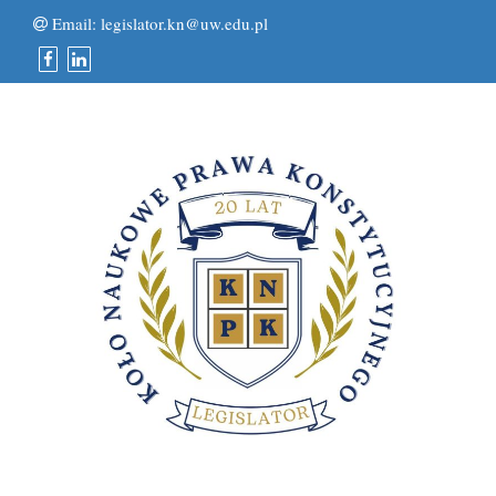
Email:
legislator.kn@uw.edu.pl