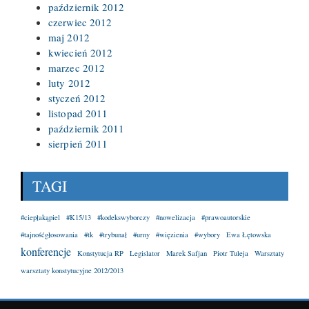
październik 2012
czerwiec 2012
maj 2012
kwiecień 2012
marzec 2012
luty 2012
styczeń 2012
listopad 2011
październik 2011
sierpień 2011
TAGI
#ciepłakąpiel
#K15/13
#kodekswyborczy
#nowelizacja
#prawoautorskie
#tajnośćgłosowania
#tk
#trybunał
#urny
#więzienia
#wybory
Ewa Łętowska
konferencje
Konstytucja RP
Legislator
Marek Safjan
Piotr Tuleja
Warsztaty
warsztaty konstytucyjne 2012/2013