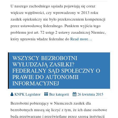
U naszego zachodniego sąsiada pojawiają się coraz
większe wątpliwości, czy wprowadzony w 2013 roku
zasiłek opiekuńczy nie było przekroczeniem kompetencji
przez ustawodawcę federalnego. Punktem wyjścia tego
problemu jest art. 72 ustęp 2 ustawy zasadniczej Niemiec,
który uprawnia władze federalne do
Read more…
WSZYSCY BEZROBOTNI
WYŁUDZAJĄ ZASIŁKI?
FEDERALNY SĄD SPOŁECZNY O
PRAWIE DO AUTONOMII
INFORMACYJNEJ
KNPK Legislator
Bez kategorii
26 kwietnia 2015
Bezrobotni pobierający w Niemczech zasiłek dla
bezrobotnych muszą się liczyć z tym, że ich dane osobowe
będą przetwarzane i prześwietlane przez szereg instytucji