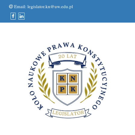
Email:
legislator.kn@uw.edu.pl