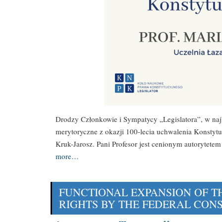
Drodzy Członkowie i Sympatycy „Legislatora”, w najb
merytoryczne z okazji 100-lecia uchwalenia Konstytu
Kruk-Jarosz. Pani Profesor jest cenionym autorytete
more…
FUNCTIONAL EXPANSION OF T
RIGHTS BY THE FEDERAL CON