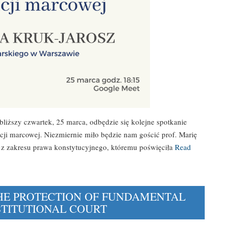
liższy czwartek, 25 marca, odbędzie się kolejne spotkanie
cji marcowej. Niezmiernie miło będzie nam gościć prof. Marię
m z zakresu prawa konstytucyjnego, któremu poświęciła
Read
HE PROTECTION OF FUNDAMENTAL
STITUTIONAL COURT