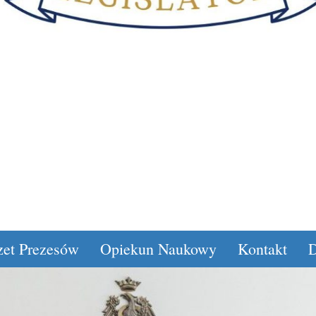
zet Prezesów
Opiekun Naukowy
Kontakt
D