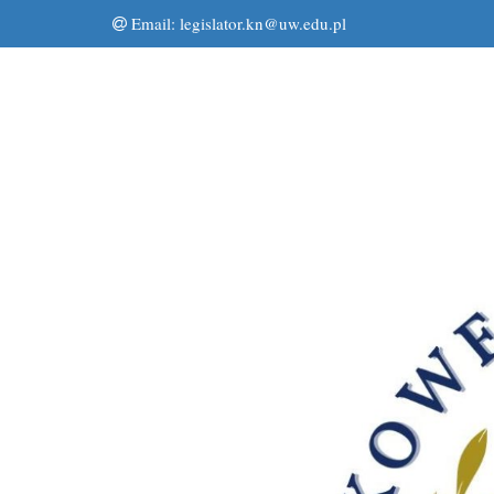
Email:
legislator.kn@uw.edu.pl