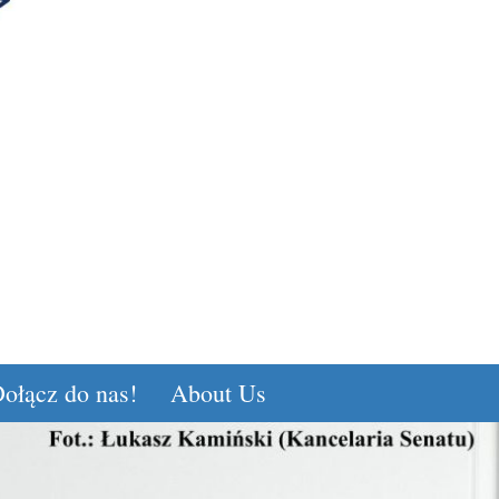
ołącz do nas!
About Us