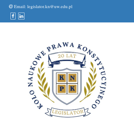
Email:
legislator.kn@uw.edu.pl