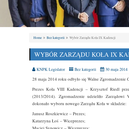
Home
Bez kategorii
Wybór Zarządu Koła IX Kadencji
WYBÓR ZARZĄDU KOŁA IX KA
KNPK Legislator
Bez kategorii
30 maja 2014
28 maja 2014 roku odbyło się Walne Zgromadzenie 
Prezes Koła VIII Kadencji – Krzysztof Riedl prze
(2013/2014). Zgromadzenie udzieliło Zarządowi 
dokonało wyboru nowego Zarządu Koła w składzie:
Janusz Roszkiewicz – Prezes;
Katarzyna Łoś – Wiceprezes;
Maciej Synowicz – Wiceprezes;