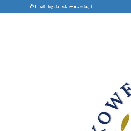
Email:
legislator.kn@uw.edu.pl