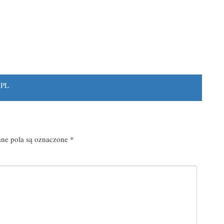
.PL
e pola są oznaczone
*