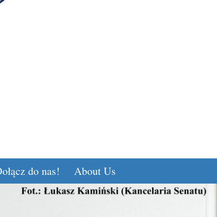
ołącz do nas!
About Us