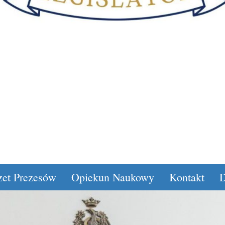
zet Prezesów
Opiekun Naukowy
Kontakt
D