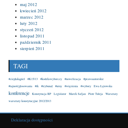
maj 2012
kwiecień 2012
marzec 2012
luty 2012
styczeń 2012
listopad 2011
październik 2011
sierpień 2011
TAGI
#ciepłakąpiel
#K15/13
#kodekswyborczy
#nowelizacja
#prawoautorskie
#tajnośćgłosowania
#tk
#trybunał
#urny
#więzienia
#wybory
Ewa Łętowska
konferencje
Konstytucja RP
Legislator
Marek Safjan
Piotr Tuleja
Warsztaty
warsztaty konstytucyjne 2012/2013
Deklaracja dostępności