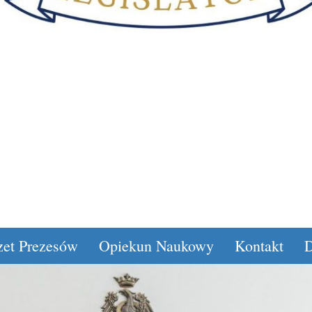
zet Prezesów
Opiekun Naukowy
Kontakt
D