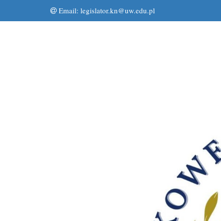
Email:
legislator.kn@uw.edu.pl