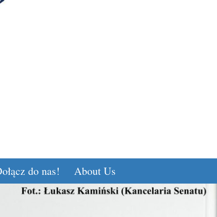
ołącz do nas!
About Us